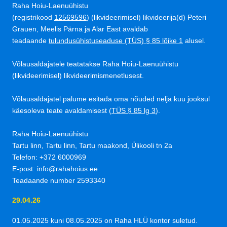
Raha Hoiu
-Laenuühistu
(registrikood
12569596
) (likvideerimisel) likvideerija(d) Peteri
Grauen, Meelis Pärna ja Alar East avaldab
teadaande
tulundusühistuseaduse (TÜS) § 85 lõike 1
alusel.
Võlausaldajatele teatatakse
Raha Hoiu
-Laenuühistu
(likvideerimisel) likvideerimismenetlusest.
Võlausaldajatel palume esitada oma nõuded nelja kuu jooksul
käesoleva teate avaldamisest (
TÜS § 85 lg 3
).
Raha Hoiu
-Laenuühistu
Tartu linn, Tartu linn, Tartu maakond, Ülikooli tn 2a
Telefon: +372 6000969
E-post: info@rahahoius.ee
Teadaande number 2593340
29.04.26
01.05.2025 kuni 08.05.2025 on Raha HLÜ kontor suletud.